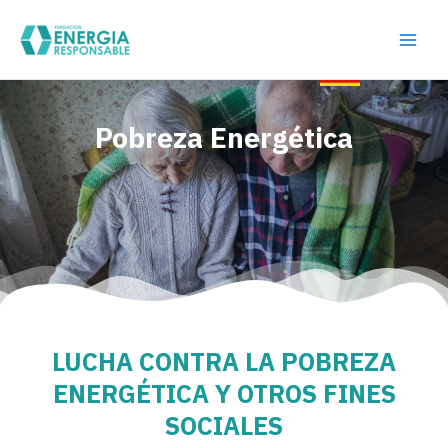
Ir
Main
al
Men
contenido
Pobreza Energética
LUCHA CONTRA LA POBREZA
ENERGÉTICA Y OTROS FINES
SOCIALES