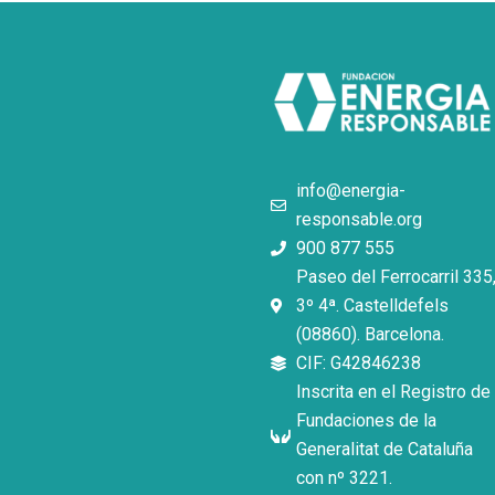
info@energia-
responsable.org
900 877 555
Paseo del Ferrocarril 335
3º 4ª. Castelldefels
(08860). Barcelona.
CIF: G42846238
Inscrita en el Registro de
Fundaciones de la
Generalitat de Cataluña
con nº 3221.