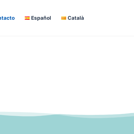
ntacto
Español
Català