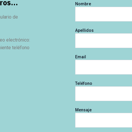
ros...
Nombre
ulario de
Apellidos
eo electrónico:
uiente teléfono
Email
Teléfono
Mensaje