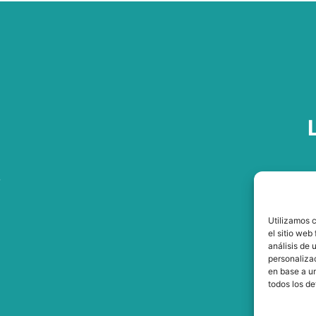
A
,
P
Utilizamos c
P
el sitio web
análisis de 
personalizac
en base a un
todos los de