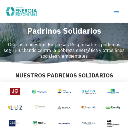
Ir
Main
al
Men
contenido
Padrinos Solidarios
Gracias a nuestras Empresas Responsables podemos
seguir luchando contra la pobreza energética y otros fines
sociales y ambientales
NUESTROS PADRINOS SOLIDARIOS